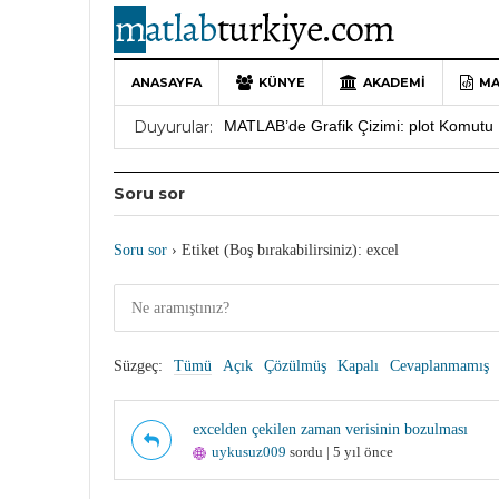
ANASAYFA
KÜNYE
AKADEMI
MA
10 Yıllık Bir Yolculuğun Sonu: MATLAB
Duyurular:
MATLAB’de Grafik Çizimi: plot Komutu 
Yararlı YouTube Kanalları
19 Ocak 202
Soru sor
MATLAB Türkiye Live Editor Kullanım 
MATLAB Nasıl Öğrenilir?
27 Mayıs 202
Soru sor
›
Etiket (Boş bırakabilirsiniz): excel
Süzgeç:
Tümü
Açık
Çözülmüş
Kapalı
Cevaplanmamış
excelden çekilen zaman verisinin bozulması
uykusuz009
sordu | 5 yıl önce