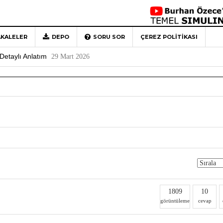
KALELER
DEPO
SORU SOR
ÇEREZ POLITIKASI
 Türkiye’ye Veda
4 Mayıs 2026
Detaylı Anlatım
29 Mart 2026
1
Rehberi
4 Aralık 2020
0
1809
10
görüntüleme
cevap