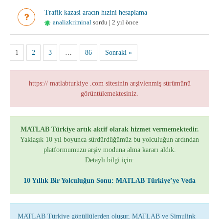
Trafik kazasi aracın hızini hesaplama
analizkriminal
sordu | 2 yıl önce
1
2
3
…
86
Sonraki »
https:// matlabturkiye .com sitesinin arşivlenmiş sürümünü
görüntülemektesiniz.
MATLAB Türkiye artık aktif olarak hizmet vermemektedir.
Yaklaşık 10 yıl boyunca sürdürdüğümüz bu yolculuğun ardından
platformumuzu arşiv moduna alma kararı aldık.
Detaylı bilgi için:
10 Yıllık Bir Yolculuğun Sonu: MATLAB Türkiye’ye Veda
MATLAB Türkiye gönüllülerden oluşur, MATLAB ve Simulink