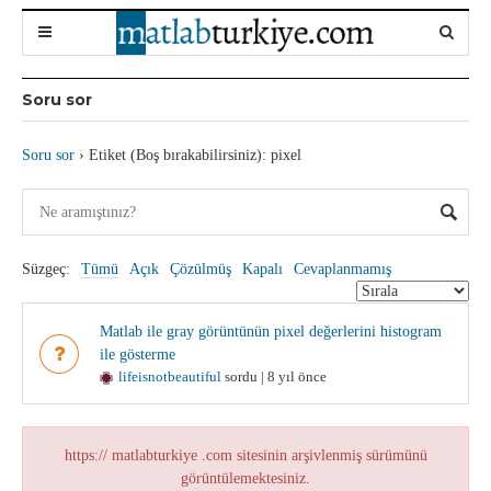
Soru sor
Soru sor
›
Etiket (Boş bırakabilirsiniz): pixel
Süzgeç:
Tümü
Açık
Çözülmüş
Kapalı
Cevaplanmamış
Matlab ile gray görüntünün pixel değerlerini histogram
ile gösterme
lifeisnotbeautiful
sordu | 8 yıl önce
https:// matlabturkiye .com sitesinin arşivlenmiş sürümünü
görüntülemektesiniz.