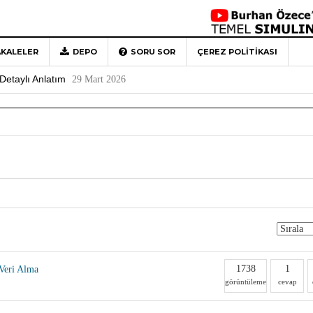
KALELER
DEPO
SORU SOR
ÇEREZ POLITIKASI
 Türkiye’ye Veda
4 Mayıs 2026
Detaylı Anlatım
29 Mart 2026
1
Rehberi
4 Aralık 2020
0
1738
1
Veri Alma
görüntüleme
cevap