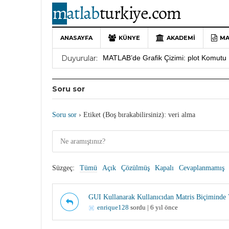
ANASAYFA
KÜNYE
AKADEMI
MA
10 Yıllık Bir Yolculuğun Sonu: MATLAB
Duyurular:
MATLAB’de Grafik Çizimi: plot Komutu 
Yararlı YouTube Kanalları
19 Ocak 202
Soru sor
MATLAB Türkiye Live Editor Kullanım 
MATLAB Nasıl Öğrenilir?
27 Mayıs 202
Soru sor
›
Etiket (Boş bırakabilirsiniz): veri alma
Süzgeç:
Tümü
Açık
Çözülmüş
Kapalı
Cevaplanmamış
GUI Kullanarak Kullanıcıdan Matris Biçiminde 
enrique128
sordu | 6 yıl önce