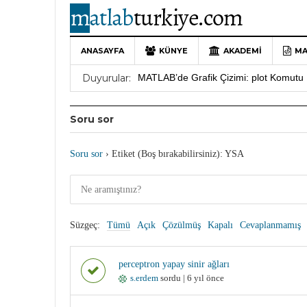
ANASAYFA
KÜNYE
AKADEMI
MA
10 Yıllık Bir Yolculuğun Sonu: MATLAB
Duyurular:
MATLAB’de Grafik Çizimi: plot Komutu 
Yararlı YouTube Kanalları
19 Ocak 202
Soru sor
MATLAB Türkiye Live Editor Kullanım 
MATLAB Nasıl Öğrenilir?
27 Mayıs 202
Soru sor
›
Etiket (Boş bırakabilirsiniz): YSA
Süzgeç:
Tümü
Açık
Çözülmüş
Kapalı
Cevaplanmamış
perceptron yapay sinir ağları
s.erdem
sordu | 6 yıl önce