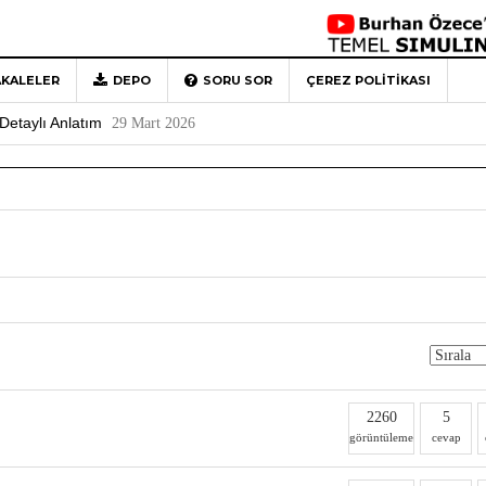
KALELER
DEPO
SORU SOR
ÇEREZ POLITIKASI
 Türkiye’ye Veda
4 Mayıs 2026
Detaylı Anlatım
29 Mart 2026
1
Rehberi
4 Aralık 2020
0
2260
5
görüntüleme
cevap