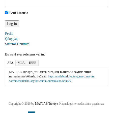
Beni Hatırla
Profil
Çıkış yap
Şifremi Unuttum
Bu sayfaya referans verin:
APA
MLA
IEEE
MATLAB Türkiye (29 Haziran 2026)
Bir matristeki sayıları sütun
numarasına bölmek
. Bağlantı:
https://matlabturkiye.sayginer.com/soru-
sor/bir-matristeki-sayilari-sutun-numarasina-bolmek
.
Copyright © 2026 by
MATLAB Türkiye
. Kaynak göstermeden alıntı yapılamaz.