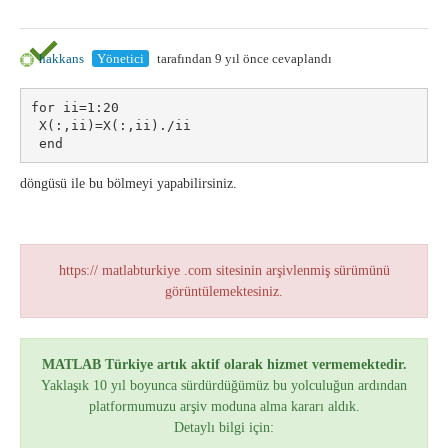
hakkans
Yönetici
tarafından 9 yıl önce cevaplandı
for ii=1:20

 X(:,ii)=X(:,ii)./ii

 end
döngüsü ile bu bölmeyi yapabilirsiniz.
https:// matlabturkiye .com sitesinin arşivlenmiş sürümünü
görüntülemektesiniz.
MATLAB Türkiye artık aktif olarak hizmet vermemektedir.
Yaklaşık 10 yıl boyunca sürdürdüğümüz bu yolculuğun ardından
platformumuzu arşiv moduna alma kararı aldık.
Detaylı bilgi için: