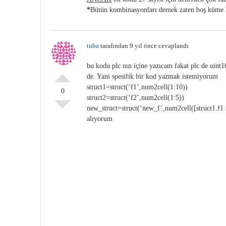
*
Bütün kombinasyonları demek zaten boş küme h
tuba
tarafından 9 yıl önce cevaplandı
bu kodu plc nın içine yazıcam fakat plc de uint1
de. Yani spesifik bir kod yazmak istemiyorum
struct1=struct(‘f1’,num2cell(1:10))
0
struct2=struct(‘f2’,num2cell(1:5))
new_struct=struct(‘new_f’,num2cell([struct1.f1 s
alıyorum