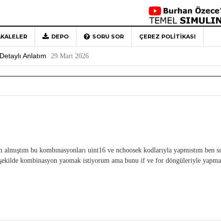
KALELER
DEPO
SORU SOR
ÇEREZ POLITIKASI
 Türkiye’ye Veda
4 Mayıs 2026
Detaylı Anlatım
29 Mart 2026
1
Rehberi
4 Aralık 2020
0
m almıştım bu kombınasyonları uint16 ve nchoosek kodlarıyla yapmıstım ben s
rli şekilde kombinasyon yaomak istiyorum ama bunu if ve for döngüleriyle yapm