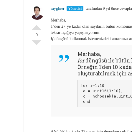
sayginer
Yönetici
tarafından 9 yıl önce cevapl
Merhaba,
1’den 27’ye kadar olan sayıların bütün kombina
tekrar aşağıya yapıştırıyorum.
0
If
döngüsü kullanmak istemenizdeki amacınızı 
Merhaba,
for
döngüsü ile bütün
Örneğin 1’den 10 kad
oluşturabilmek için a
for i=1:10 
 a = uint16(1:10); 
 c = nchoosek(a,uint1
 end
ANCAK
bu kodu 27 sayısı için denerken çok faz