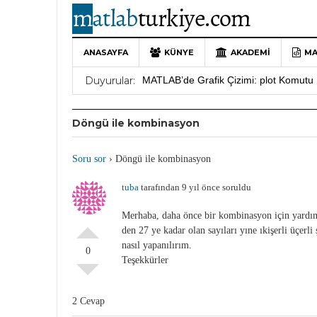
ANASAYFA
KÜNYE
AKADEMI
MA
10 Yıllık Bir Yolculuğun Sonu: MATLAB
Duyurular:
MATLAB’de Grafik Çizimi: plot Komutu 
Yararlı YouTube Kanalları
19 Ocak 202
Döngü ile kombinasyon
MATLAB Türkiye Live Editor Kullanım 
MATLAB Nasıl Öğrenilir?
27 Mayıs 202
Soru sor
›
Döngü ile kombinasyon
tuba
tarafından 9 yıl önce soruldu
Merhaba, daha önce bir kombinasyon için yardı
den 27 ye kadar olan sayıları yıne ıkişerli üçe
nasıl yapanılırım.
0
Teşekkürler
2 Cevap