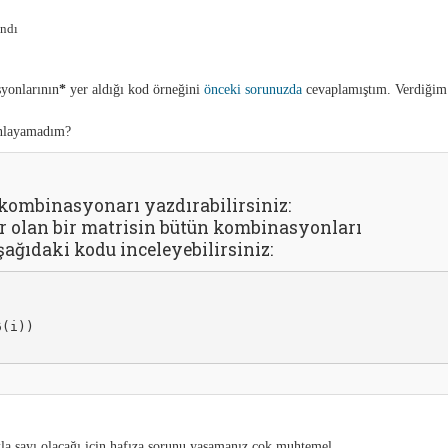
andı
syonlarının
*
yer aldığı kod örneğini
önceki sorunuzda
cevaplamıştım. Verdiğim
anlayamadım?
 kombinasyonarı yazdırabilirsiniz:
ar olan bir matrisin bütün kombinasyonları
şağıdaki kodu inceleyebilirsiniz:
6(i)) 
la sayı olacağı için hafıza sorunu yaşamanız çok muhtemel.