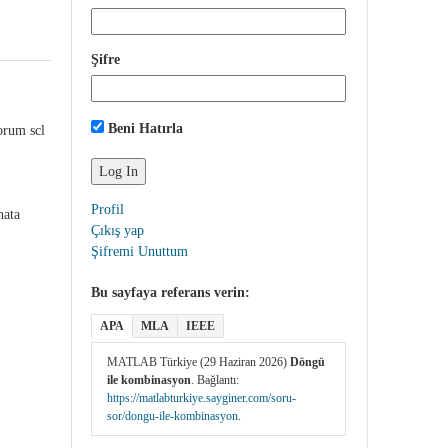
Şifre
Beni Hatırla
orum scl
Profil
hata
Çıkış yap
Şifremi Unuttum
Bu sayfaya referans verin:
APA
MLA
IEEE
MATLAB Türkiye (29 Haziran 2026)
Döngü
ile kombinasyon
. Bağlantı:
https://matlabturkiye.sayginer.com/soru-
sor/dongu-ile-kombinasyon
.