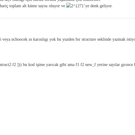
ariç toplam alt küme sayısı oluyor ve
‘ye denk geliyor.
6 veya nchoocek ın karısılıgı yok bu yuzden bır stracture seklinde yazmak istiy
truct2.f2 ])) bu kod işime yarıcak gibi ama f1 f2 new_f yerine sayılar gırınce 