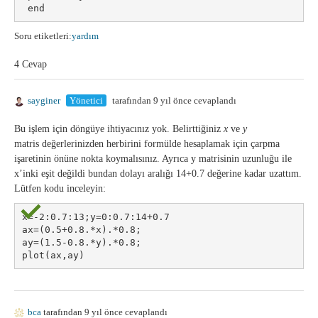
 end
Soru etiketleri:
yardım
4 Cevap
sayginer
Yönetici
tarafından 9 yıl önce cevaplandı
Bu işlem için döngüye ihtiyacınız yok. Belirttiğiniz
x
ve
y
matris değerlerinizden herbirini formülde hesaplamak için çarpma
işaretinin önüne nokta koymalısınız. Ayrıca y matrisinin uzunluğu ile
x’inki eşit değildi bundan dolayı aralığı 14+0.7 değerine kadar uzattım.
Lütfen kodu inceleyin:
x=-2:0.7:13;y=0:0.7:14+0.7
ax=(0.5+0.8.*x).*0.8;
ay=(1.5-0.8.*y).*0.8;
plot(ax,ay)
bca
tarafından 9 yıl önce cevaplandı