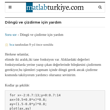
Döngü ve çizdirme için yardım
Soru sor
›
Döngü ve çizdirme için yardım
bca
tarafından 9 yıl önce soruldu
Herkese selamlar,
elimde iki aralık,iki tane fonksiyon var. Alıklardaki değerleri
fonksiyonlarda yerine yazıp çıkan değerlerinde bileşkesini çizdirmem
gerekiyor,bu işlemleri yapmam içinde döngü gerek ancak çizdirme
kısmında takılıyorum yardımcı olursanız sevinirim.
Kodlar şu şekilde:
 for x=-2:0.7:13;y=0:0.7:14

 ax=(0.5+0.8*x)*0.8;

 ay=(1.5-0.8*y)*0.8;

 plot(ax,ay)
