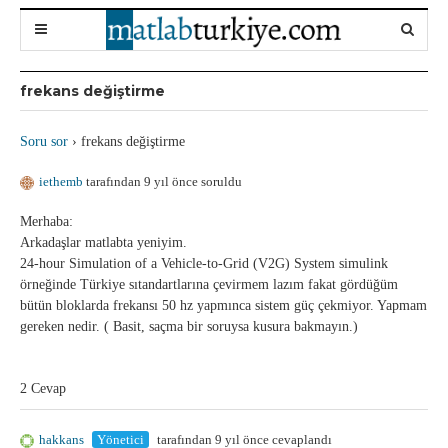
frekans değiştirme
Soru sor
›
frekans değiştirme
iethemb
tarafından 9 yıl önce soruldu
Merhaba:
Arkadaşlar matlabta yeniyim.
24-hour Simulation of a Vehicle-to-Grid (V2G) System simulink
örneğinde Türkiye sıtandartlarına çevirmem lazım fakat gördüğüm
bütün bloklarda frekansı 50 hz yapmınca sistem güç çekmiyor. Yapmam
gereken nedir. ( Basit, saçma bir soruysa kusura bakmayın.)
2 Cevap
hakkans
Yönetici
tarafından 9 yıl önce cevaplandı