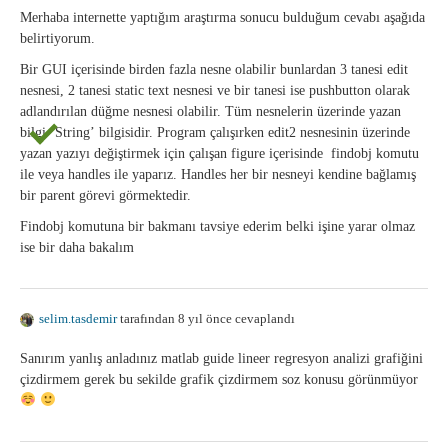
Merhaba internette yaptığım araştırma sonucu bulduğum cevabı aşağıda
belirtiyorum.
Bir GUI içerisinde birden fazla nesne olabilir bunlardan 3 tanesi edit
nesnesi, 2 tanesi static text nesnesi ve bir tanesi ise pushbutton olarak
adlandırılan düğme nesnesi olabilir. Tüm nesnelerin üzerinde yazan
bilgi ‘String’ bilgisidir. Program çalışırken edit2 nesnesinin üzerinde
yazan yazıyı değiştirmek için çalışan figure içerisinde findobj komutu
ile veya handles ile yaparız. Handles her bir nesneyi kendine bağlamış
bir parent görevi görmektedir.
Findobj komutuna bir bakmanı tavsiye ederim belki işine yarar olmaz
ise bir daha bakalım
selim.tasdemir
tarafından 8 yıl önce cevaplandı
Sanırım yanlış anladınız matlab guide lineer regresyon analizi grafiğini
çizdirmem gerek bu sekilde grafik çizdirmem soz konusu görünmüyor