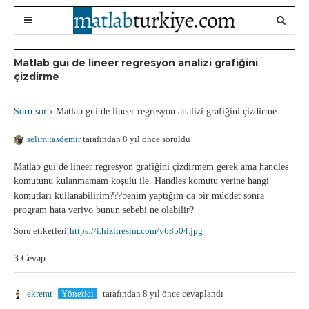
Matlab gui de lineer regresyon analizi grafiğini
çizdirme
Soru sor
›
Matlab gui de lineer regresyon analizi grafiğini çizdirme
selim.tasdemir
tarafından 8 yıl önce soruldu
Matlab gui de lineer regresyon grafiğini çizdirmem gerek ama handles
komutunu kulanmamam koşulu ile. Handles komutu yerine hangi
komutları kullanabilirim???benim yaptığım da bir müddet sonra
program hata veriyo bunun sebebi ne olabilir?
Soru etiketleri:
https://i.hizliresim.com/v68504.jpg
3 Cevap
ekremt
Yönetici
tarafından 8 yıl önce cevaplandı