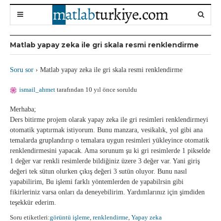
Matlab yapay zeka ile gri skala resmi renklendirme
Soru sor
›
Matlab yapay zeka ile gri skala resmi renklendirme
ismail_ahmet
tarafından 10 yıl önce soruldu
Merhaba;
Ders bitirme projem olarak yapay zeka ile gri resimleri renklendirmeyi
otomatik yaptırmak istiyorum. Bunu manzara, vesikalık, yol gibi ana
temalarda gruplandırıp o temalara uygun resimleri yükleyince otomatik
renklendirmesini yapacak. Ama sorunum şu ki gri resimlerde 1 pikselde
1 değer var renkli resimlerde bildiğiniz üzere 3 değer var. Yani giriş
değeri tek sütun olurken çıkış değeri 3 sutün oluyor. Bunu nasıl
yapabilirim, Bu işlemi farklı yöntemlerden de yapabilrsin gibi
fikirleriniz varsa onları da deneyebilirim. Yardımlarınız için şimdiden
teşekkür ederim.
Soru etiketleri:
görüntü işleme
,
renklendirme
,
Yapay zeka