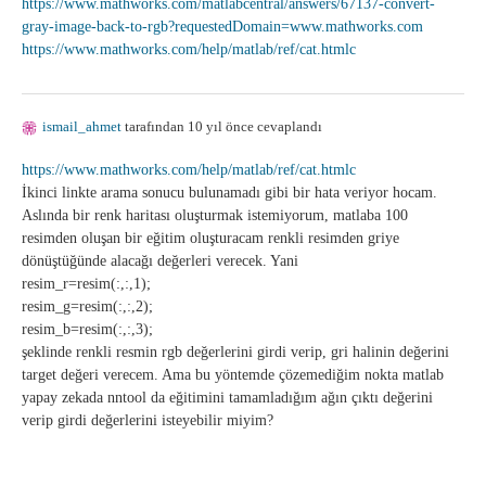
https://www.mathworks.com/matlabcentral/answers/67137-convert-
gray-image-back-to-rgb?requestedDomain=www.mathworks.com
https://www.mathworks.com/help/matlab/ref/cat.htmlc
ismail_ahmet
tarafından 10 yıl önce cevaplandı
https://www.mathworks.com/help/matlab/ref/cat.htmlc
İkinci linkte arama sonucu bulunamadı gibi bir hata veriyor hocam.
Aslında bir renk haritası oluşturmak istemiyorum, matlaba 100
resimden oluşan bir eğitim oluşturacam renkli resimden griye
dönüştüğünde alacağı değerleri verecek. Yani
resim_r=resim(:,:,1);
resim_g=resim(:,:,2);
resim_b=resim(:,:,3);
şeklinde renkli resmin rgb değerlerini girdi verip, gri halinin değerini
target değeri verecem. Ama bu yöntemde çözemediğim nokta matlab
yapay zekada nntool da eğitimini tamamladığım ağın çıktı değerini
verip girdi değerlerini isteyebilir miyim?