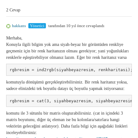
2 Cevap
hakkans
Yönetici
tarafından 10 yıl önce cevaplandı
Merhaba,
Konuyla ilgili bilgim yok ama siyah-beyaz bir görüntüden renkliye
geçmeniz için bir renk haritanızın olması gerekiyor; yani yoğunlukları
renklerle eşleştirebiliyor olmanız lazım. Eğer bir renk haritanız varsa
rgbresim = ind2rgb(siyahbeyazresim, renkharitasi);
komutuyla dönüşümü gerçekleştirebilirsiniz. Bir renk haritanız yoksa,
sadece elinizdeki tek boyutlu datayı üç boyutlu yapmak istiyorsanız:
rgbresim = cat(3, siyahbeyazresim, siyahbeyazresim, 
komutu ile 3 sütunlu bir matris oluşturabilirsiniz. (cat in içindeki 3
matris boyutunu, diğer üç eleman ise bu kolonlara/satırlara hangi
vektörün geleceğini anlatıyor). Daha fazla bilgi için aşağıdaki linkleri
inceleyebilirsiniz: