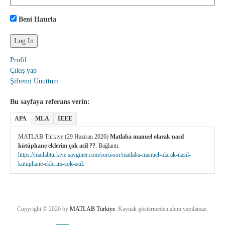
Beni Hatırla
Profil
Çıkış yap
Şifremi Unuttum
Bu sayfaya referans verin:
APA
MLA
IEEE
MATLAB Türkiye (29 Haziran 2026)
Matlaba manuel olarak nasıl
kütüphane eklerim çok acil ??
. Bağlantı:
https://matlabturkiye.sayginer.com/soru-sor/matlaba-manuel-olarak-nasil-
kutuphane-eklerim-cok-acil
.
Copyright © 2026 by
MATLAB Türkiye
. Kaynak göstermeden alıntı yapılamaz.