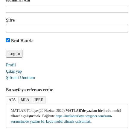
Kullanıcı Adı
Şifre
Beni Hatırla
Profil
Çıkış yap
Şifremi Unuttum
Bu sayfaya referans verin:
APA
MLA
IEEE
MATLAB Türkiye (29 Haziran 2026)
MATLAB'de yazılan bir kodu mobil
cihazda çalıştırmak
. Bağlantı:
https://matlabturkiye.sayginer.com/soru-
sor/matlabde-yazilan-bir-kodu-mobil-cihazda-calistirmak
.