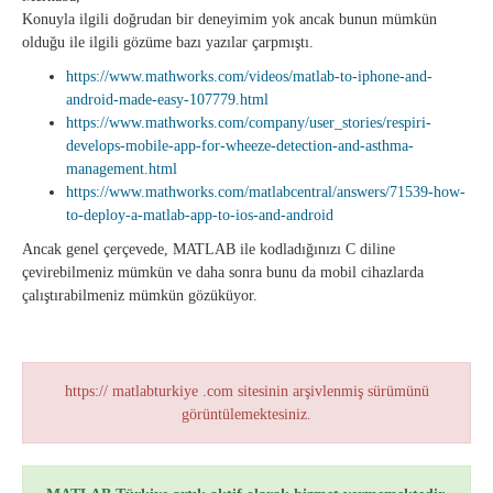
Konuyla ilgili doğrudan bir deneyimim yok ancak bunun mümkün
olduğu ile ilgili gözüme bazı yazılar çarpmıştı.
https://www.mathworks.com/videos/matlab-to-iphone-and-
android-made-easy-107779.html
https://www.mathworks.com/company/user_stories/respiri-
develops-mobile-app-for-wheeze-detection-and-asthma-
management.html
https://www.mathworks.com/matlabcentral/answers/71539-how-
to-deploy-a-matlab-app-to-ios-and-android
Ancak genel çerçevede, MATLAB ile kodladığınızı C diline
çevirebilmeniz mümkün ve daha sonra bunu da mobil cihazlarda
çalıştırabilmeniz mümkün gözüküyor.
https:// matlabturkiye .com sitesinin arşivlenmiş sürümünü
görüntülemektesiniz.