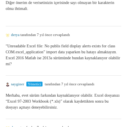
Diğer önerim de verisetinizin içerisinde sayı olmayan bir karakterin
olma ihtimali.
derya
tarafından 7 yıl önce cevaplandı
“Unreadable Excel file: No publis field display alerts exists for class
COM.excel_application” import data yaparken bu hatayı almaktayım.
Excel 2016 Matlab ise 2013a sürümünde bundan kaynaklanıyor olabilir
mi?
sayginer
Yönetici
tarafından 7 yıl önce cevaplandı
Merhaba, evet sürüm farkından kaynaklanıyor olabilir. Excel dosyanızı
“Excel 97-2003 Workbook (*.xls)” olarak kaydettikten sonra bu
dosyayı açmayı deneyebilirsiniz.