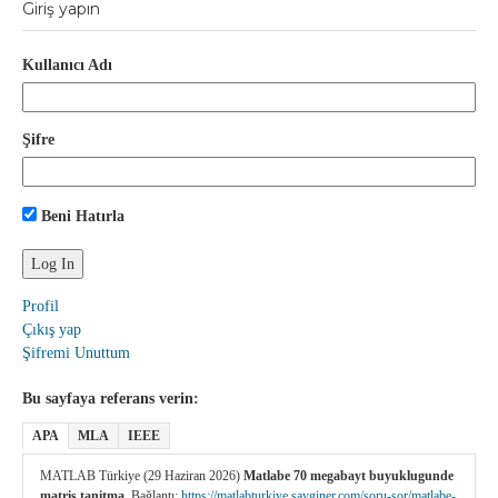
Giriş yapın
Kullanıcı Adı
Şifre
Beni Hatırla
Profil
Çıkış yap
Şifremi Unuttum
Bu sayfaya referans verin:
APA
MLA
IEEE
MATLAB Türkiye (29 Haziran 2026)
Matlabe 70 megabayt buyuklugunde
matris tanitma
. Bağlantı:
https://matlabturkiye.sayginer.com/soru-sor/matlabe-