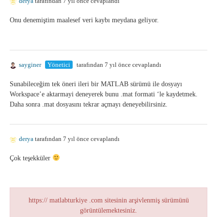
derya
tarafından 7 yıl önce cevaplandı
Onu denemiştim maalesef veri kaybı meydana geliyor.
sayginer
Yönetici
tarafından 7 yıl önce cevaplandı
Sunabileceğim tek öneri ileri bir MATLAB sürümü ile dosyayı
Workspace’e aktarmayi deneyerek bunu .mat formati ‘le kaydetmek.
Daha sonra .mat dosyasını tekrar açmayı deneyebilirsiniz.
derya
tarafından 7 yıl önce cevaplandı
Çok teşekküler
https:// matlabturkiye .com sitesinin arşivlenmiş sürümünü
görüntülemektesiniz.