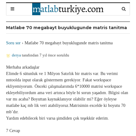
Matlabe 70 megabayt buyuklugunde matris tanitma
Soru sor
›
Matlabe 70 megabayt buyuklugunde matris tanitma
derya
tarafından 7 yıl önce soruldu
Merhaba arkadaşlar
Elimde 6 sütunluk ve 1 Milyon Satırlık bir matris var. Bu verimi
nntoolda input olarak göstermem gerekiyor. Fakat workspace
ekliyemiyorum. Önceki çalışmalarımda 6*10000 matrisi workspace
ekleyebiliyordum ama veri artınca böyle bi sorun yaşadım. Bilgisi olan
var mı acaba? Boyuttan kaynaklanıyor olabilir mi? Eğer öyleyse
matlabe kaç mb lik veri atabiliyoruz.Matrisimin excelde ki boyutu 70
mb’dır.
Yardım edebilecek biri varsa şimdiden çok teşekkür ederim.
7 Cevap