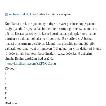
muhendisleksi_1
tarafından 9 yıl önce cevaplandı
Kurallarda direk soruyu atmayın diye bir yazı görünce böyle yazma
isteği uyandı. Projeyi anlatabilmem için soruyu görmeniz lazım. soru
pdf’te. Kısaca bahsedeyim; kesin koordinatlar, yaklaşık koordinatlar,
durulan ve bakılan noktalar veriliyor bize. Bu verilerden A başkat
matrisi oluşturmam gerekiyor. Mantığı ise görselde göründüğü gibi
yaklaşık koordinat yani bilinmeyen (11) nokta’nın x,y,z değerleri önüne
-1 değerini alırken kesin koordinatların x,y,z değerleri 0 değerini
almalı. Benim yazdığım kod aşağıda.
https://i.hizliresim.com/ZZPNGG.png
DNdog =
7
7
7
11
11
11
BNdog =