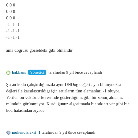
0 0 0
0 0 0
0 0 0
-1 -1 -1
-1 -1 -1
-1 -1 -1
ama doğrusu görseldeki gibi olmalıdır.
hakkans
Yönetici
tarafından 9 yıl önce cevaplandı
Şu an kodu çalıştırdığınızda aynı DNDog değeri aynı blnmynokta
değeri ile karşılaştırıldığı için satırların tüm elemanları -1 oluyor.
Verilen bu vektörlerle resimde gösterdiğiniz gibi bir sonuç almanız
mümkün görünmüyor. Kurduğunuz algoritmada bir sıkıntı var gibi bir
kod hatasından ziyade.
muhendisleksi_1
tarafından 9 yıl önce cevaplandı