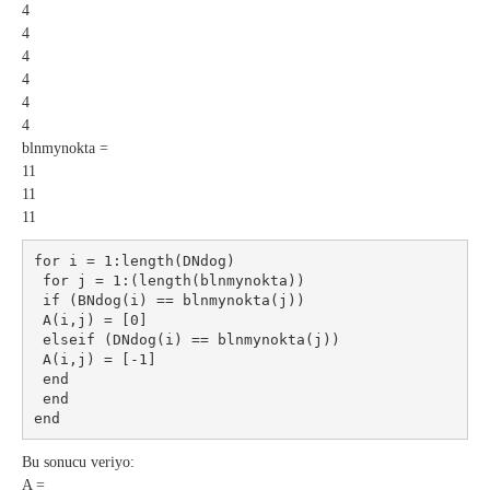
4
4
4
4
4
4
blnmynokta =
11
11
11
for i = 1:length(DNdog)
 for j = 1:(length(blnmynokta))
 if (BNdog(i) == blnmynokta(j))
 A(i,j) = [0]
 elseif (DNdog(i) == blnmynokta(j)) 
 A(i,j) = [-1]
 end
 end
end
Bu sonucu veriyo:
A =