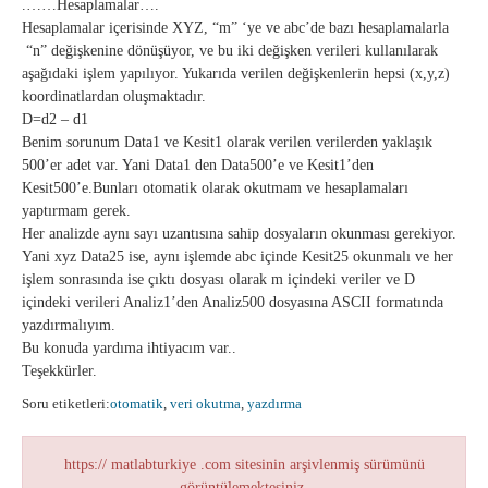
.……Hesaplamalar….
Hesaplamalar içerisinde XYZ, “m” ‘ye ve abc’de bazı hesaplamalarla
“n” değişkenine dönüşüyor, ve bu iki değişken verileri kullanılarak
aşağıdaki işlem yapılıyor. Yukarıda verilen değişkenlerin hepsi (x,y,z)
koordinatlardan oluşmaktadır.
D=d2 – d1
Benim sorunum Data1 ve Kesit1 olarak verilen verilerden yaklaşık
500’er adet var. Yani Data1 den Data500’e ve Kesit1’den
Kesit500’e.Bunları otomatik olarak okutmam ve hesaplamaları
yaptırmam gerek.
Her analizde aynı sayı uzantısına sahip dosyaların okunması gerekiyor.
Yani xyz Data25 ise, aynı işlemde abc içinde Kesit25 okunmalı ve her
işlem sonrasında ise çıktı dosyası olarak m içindeki veriler ve D
içindeki verileri Analiz1’den Analiz500 dosyasına ASCII formatında
yazdırmalıyım.
Bu konuda yardıma ihtiyacım var..
Teşekkürler.
Soru etiketleri:
otomatik
,
veri okutma
,
yazdırma
https:// matlabturkiye .com sitesinin arşivlenmiş sürümünü
görüntülemektesiniz.