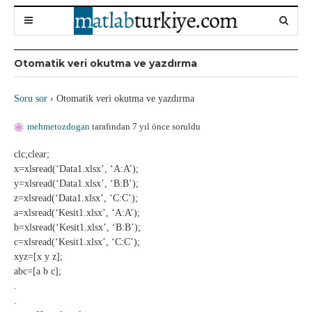
Otomatik veri okutma ve yazdırma
Soru sor
›
Otomatik veri okutma ve yazdırma
mehmetozdogan
tarafından 7 yıl önce soruldu
clc;clear;
x=xlsread(‘Data1.xlsx’, ‘A:A’);
y=xlsread(‘Data1.xlsx’, ‘B:B’);
z=xlsread(‘Data1.xlsx’, ‘C:C’);
a=xlsread(‘Kesit1.xlsx’, ‘A:A’);
b=xlsread(‘Kesit1.xlsx’, ‘B:B’);
c=xlsread(‘Kesit1.xlsx’, ‘C:C’);
xyz=[x y z];
abc=[a b c];
.
.