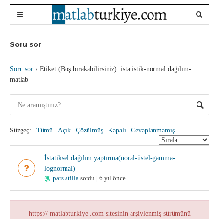
Soru sor
Soru sor
›
Etiket (Boş bırakabilirsiniz): istatistik-normal dağılım-
matlab
Süzgeç:
Tümü
Açık
Çözülmüş
Kapalı
Cevaplanmamış
İstatiksel dağılım yaptırma(noral-üstel-gamma-
lognormal)
pars.atilla
sordu | 6 yıl önce
https:// matlabturkiye .com sitesinin arşivlenmiş sürümünü