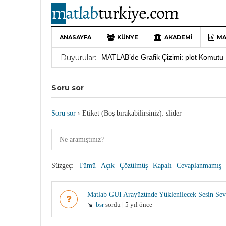
ANASAYFA
KÜNYE
AKADEMI
MA
10 Yıllık Bir Yolculuğun Sonu: MATLAB
Duyurular:
MATLAB’de Grafik Çizimi: plot Komutu 
Yararlı YouTube Kanalları
19 Ocak 202
Soru sor
MATLAB Türkiye Live Editor Kullanım 
MATLAB Nasıl Öğrenilir?
27 Mayıs 202
Soru sor
›
Etiket (Boş bırakabilirsiniz): slider
Süzgeç:
Tümü
Açık
Çözülmüş
Kapalı
Cevaplanmamış
Matlab GUI Arayüzünde Yüklenilecek Sesin Sevi
bsr
sordu | 5 yıl önce