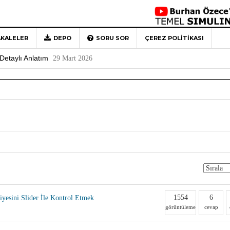
KALELER
DEPO
SORU SOR
ÇEREZ POLITIKASI
 Türkiye’ye Veda
4 Mayıs 2026
Detaylı Anlatım
29 Mart 2026
1
Rehberi
4 Aralık 2020
0
1554
6
yesini Slider İle Kontrol Etmek
görüntüleme
cevap