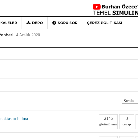
 Türkiye’ye Veda
4 Mayıs 2026
Detaylı Anlatım
29 Mart 2026
KALELER
DEPO
SORU SOR
ÇEREZ POLITIKASI
1
Rehberi
4 Aralık 2020
0
2146
3
 noktasını bulma
görüntüleme
cevap