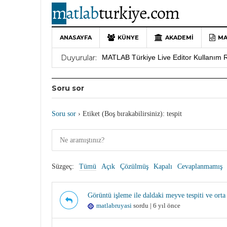
10 Yıllık Bir Yolculuğun Sonu: MATLAB
MATLAB’de Grafik Çizimi: plot Komutu 
ANASAYFA
KÜNYE
AKADEMI
MA
Yararlı YouTube Kanalları
19 Ocak 202
Duyurular:
MATLAB Türkiye Live Editor Kullanım 
MATLAB Nasıl Öğrenilir?
27 Mayıs 202
Soru sor
Soru sor
›
Etiket (Boş bırakabilirsiniz): tespit
Süzgeç:
Tümü
Açık
Çözülmüş
Kapalı
Cevaplanmamış
Görüntü işleme ile daldaki meyve tespiti ve orta
matlabruyasi
sordu | 6 yıl önce