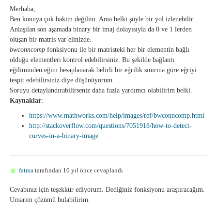
Merhaba,
Ben konuya çok hakim değilim. Ama belki şöyle bir yol izlenebilir.
Anlaşılan son aşamada binary bir imaj dolayısıyla da 0 ve 1 lerden
oluşan bir matris var elinizde.
bwconncomp
fonksiyonu ile bir matristeki her bir elementin bağlı
olduğu elementleri kontrol edebilirsiniz. Bu şekilde bağlantı
eğiliminden eğim hesaplanarak belirli bir eğrilik sınırına göre eğriyi
tespit edebilirsiniz diye düşünüyorum.
Soruyu detaylandırabilirseniz daha fazla yardımcı olabilirim belki.
Kaynaklar
:
https://www.mathworks.com/help/images/ref/bwconncomp.html
http://stackoverflow.com/questions/7051918/how-to-detect-
curves-in-a-binary-image
fatma
tarafından 10 yıl önce cevaplandı
Cevabınız için teşekkür ediyorum. Dediğiniz fonksiyonu araştıracağım.
Umarım çözümü bulabilirim.