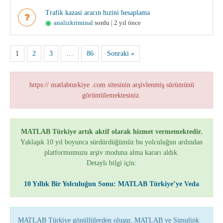
Trafik kazasi aracın hızini hesaplama
analizkriminal
sordu | 2 yıl önce
1
2
3
…
86
Sonraki »
https:// matlabturkiye .com sitesinin arşivlenmiş sürümünü
görüntülemektesiniz.
MATLAB Türkiye artık aktif olarak hizmet vermemektedir.
Yaklaşık 10 yıl boyunca sürdürdüğümüz bu yolculuğun ardından
platformumuzu arşiv moduna alma kararı aldık.
Detaylı bilgi için:
10 Yıllık Bir Yolculuğun Sonu: MATLAB Türkiye’ye Veda
MATLAB Türkiye gönüllülerden oluşur, MATLAB ve Simulink