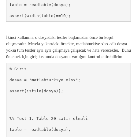
tablo = readtable(dosya);

assert(width(tablo)==10);
İkinci kullanım, o dosyadaki testler başlamadan önce ön koşul
oluşmasıdır. Mesela yukarıdaki örnekte, matlabturkiye.xlsx adlı dosya
yoksa tüm testler ayrı ayrı çalışmaya çalışacak ve hata verecekler. Bunu
önlemek için giriş kısmında dosyanın varlığını kontrol ettirebilirim:
% Giris

dosya = "matlabturkiye.xlsx";

assert(isfile(dosya));

%% Test 1: Tablo 20 satir olmali

tablo = readtable(dosya);
