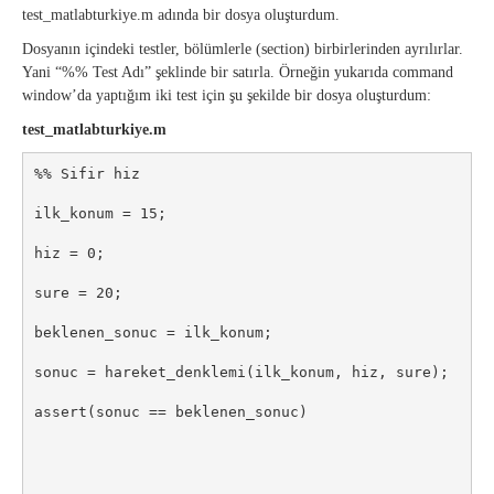
test_matlabturkiye.m adında bir dosya oluşturdum.
Dosyanın içindeki testler, bölümlerle (section) birbirlerinden ayrılırlar.
Yani “%% Test Adı” şeklinde bir satırla. Örneğin yukarıda command
window’da yaptığım iki test için şu şekilde bir dosya oluşturdum:
test_matlabturkiye.m
%% Sifir hiz

ilk_konum = 15;

hiz = 0;

sure = 20;

beklenen_sonuc = ilk_konum;

sonuc = hareket_denklemi(ilk_konum, hiz, sure);

assert(sonuc == beklenen_sonuc)
