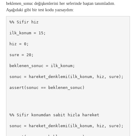
beklenen_sonuc değişkenlerini her seferinde baştan tanımladım.
Aşağıdaki gibi bir test kodu yazsaydım:
%% Sifir hiz

ilk_konum = 15;

hiz = 0;

sure = 20;

beklenen_sonuc = ilk_konum;

sonuc = hareket_denklemi(ilk_konum, hiz, sure);

assert(sonuc == beklenen_sonuc)

%% Sifir konumdan sabit hizla hareket

sonuc = hareket_denklemi(ilk_konum, hiz, sure);
