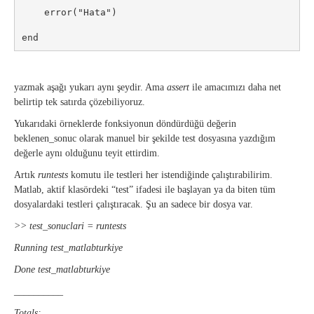
    error("Hata")

end
yazmak aşağı yukarı aynı şeydir. Ama
assert
ile amacımızı daha net
belirtip tek satırda çözebiliyoruz.
Yukarıdaki örneklerde fonksiyonun döndürdüğü değerin
beklenen_sonuc olarak manuel bir şekilde test dosyasına yazdığım
değerle aynı olduğunu teyit ettirdim.
Artık
runtests
komutu ile testleri her istendiğinde çalıştırabilirim.
Matlab, aktif klasördeki “test” ifadesi ile başlayan ya da biten tüm
dosyalardaki testleri çalıştıracak. Şu an sadece bir dosya var.
>> test_sonuclari = runtests
Running test_matlabturkiye
Done test_matlabturkiye
__________
Totals: