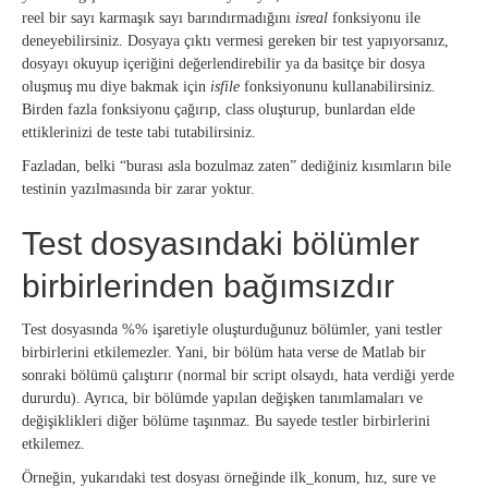
reel bir sayı karmaşık sayı barındırmadığını
isreal
fonksiyonu ile
deneyebilirsiniz. Dosyaya çıktı vermesi gereken bir test yapıyorsanız,
dosyayı okuyup içeriğini değerlendirebilir ya da basitçe bir dosya
oluşmuş mu diye bakmak için
isfile
fonksiyonunu kullanabilirsiniz.
Birden fazla fonksiyonu çağırıp, class oluşturup, bunlardan elde
ettiklerinizi de teste tabi tutabilirsiniz.
Fazladan, belki “burası asla bozulmaz zaten” dediğiniz kısımların bile
testinin yazılmasında bir zarar yoktur.
Test dosyasındaki bölümler
birbirlerinden bağımsızdır
Test dosyasında %% işaretiyle oluşturduğunuz bölümler, yani testler
birbirlerini etkilemezler. Yani, bir bölüm hata verse de Matlab bir
sonraki bölümü çalıştırır (normal bir script olsaydı, hata verdiği yerde
dururdu). Ayrıca, bir bölümde yapılan değişken tanımlamaları ve
değişiklikleri diğer bölüme taşınmaz. Bu sayede testler birbirlerini
etkilemez.
Örneğin, yukarıdaki test dosyası örneğinde ilk_konum, hız, sure ve