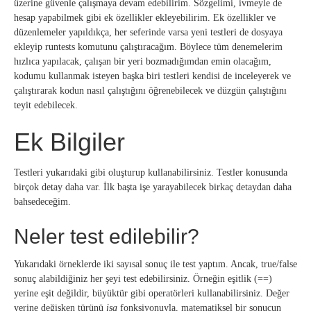
üzerine güvenle çalışmaya devam edebilirim. Sözgelimi, ivmeyle de
hesap yapabilmek gibi ek özellikler ekleyebilirim. Ek özellikler ve
düzenlemeler yapıldıkça, her seferinde varsa yeni testleri de dosyaya
ekleyip runtests komutunu çalıştıracağım. Böylece tüm denemelerim
hızlıca yapılacak, çalışan bir yeri bozmadığımdan emin olacağım,
kodumu kullanmak isteyen başka biri testleri kendisi de inceleyerek ve
çalıştırarak kodun nasıl çalıştığını öğrenebilecek ve düzgün çalıştığını
teyit edebilecek.
Ek Bilgiler
Testleri yukarıdaki gibi oluşturup kullanabilirsiniz. Testler konusunda
birçok detay daha var. İlk başta işe yarayabilecek birkaç detaydan daha
bahsedeceğim.
Neler test edilebilir?
Yukarıdaki örneklerde iki sayısal sonuç ile test yaptım. Ancak, true/false
sonuç alabildiğiniz her şeyi test edebilirsiniz. Örneğin eşitlik (==)
yerine eşit değildir, büyüktür gibi operatörleri kullanabilirsiniz. Değer
yerine değişken türünü
isa
fonksiyonuyla, matematiksel bir sonucun