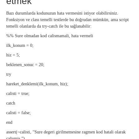
etmek
Bazı durumlarda kodunuzun hata vermesini istiyor olabilirsiniz.
Fonksiyon ve class temelli testlerde bu doğrudan mümkün, ama script
temelli olanlarda da try-catch ile bu sağlanabilir:
%% Sure olmadan kod calismamali, hata vermeli
ilk_konum = 0;
hiz = 5;
beklenen_sonuc = 20;
try
hareket_denklemi(ilk_konum, hiz);
calisti = true;
catch
calisti = false;
end
assert(~calisti, “Sure degeri girilmemesine ragmen kod hatali olarak
calismis.”)