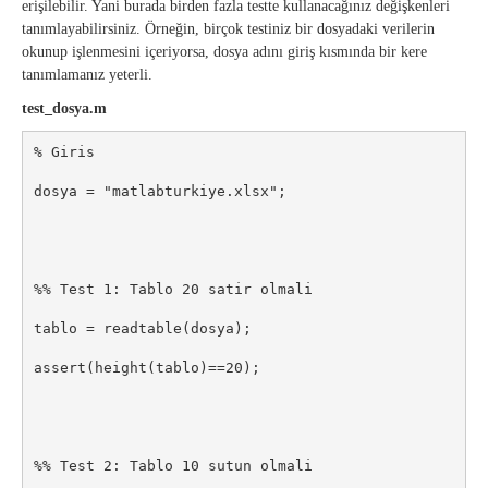
erişilebilir. Yani burada birden fazla testte kullanacağınız değişkenleri
tanımlayabilirsiniz. Örneğin, birçok testiniz bir dosyadaki verilerin
okunup işlenmesini içeriyorsa, dosya adını giriş kısmında bir kere
tanımlamanız yeterli.
test_dosya.m
% Giris

dosya = "matlabturkiye.xlsx";

%% Test 1: Tablo 20 satir olmali

tablo = readtable(dosya);

assert(height(tablo)==20);

%% Test 2: Tablo 10 sutun olmali
