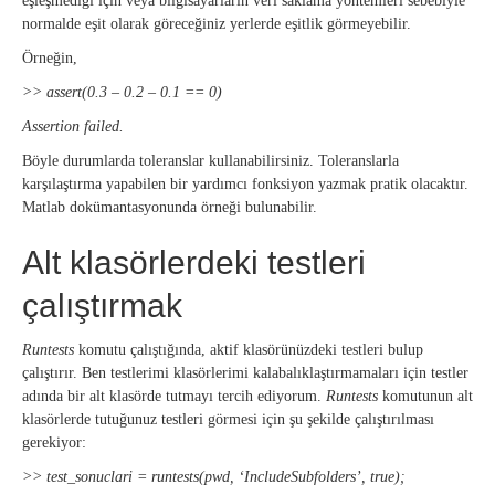
eşleşmediği için veya bilgisayarların veri saklama yöntemleri sebebiyle
normalde eşit olarak göreceğiniz yerlerde eşitlik görmeyebilir.
Örneğin,
>> assert(0.3 – 0.2 – 0.1 == 0)
Assertion failed.
Böyle durumlarda toleranslar kullanabilirsiniz. Toleranslarla
karşılaştırma yapabilen bir yardımcı fonksiyon yazmak pratik olacaktır.
Matlab dokümantasyonunda örneği bulunabilir.
Alt klasörlerdeki testleri
çalıştırmak
Runtests
komutu çalıştığında, aktif klasörünüzdeki testleri bulup
çalıştırır. Ben testlerimi klasörlerimi kalabalıklaştırmamaları için testler
adında bir alt klasörde tutmayı tercih ediyorum.
Runtests
komutunun alt
klasörlerde tutuğunuz testleri görmesi için şu şekilde çalıştırılması
gerekiyor:
>> test_sonuclari = runtests(pwd, ‘IncludeSubfolders’, true);