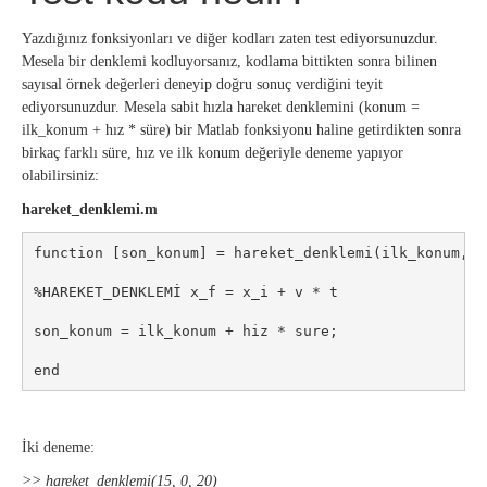
Yazdığınız fonksiyonları ve diğer kodları zaten test ediyorsunuzdur.
Mesela bir denklemi kodluyorsanız, kodlama bittikten sonra bilinen
sayısal örnek değerleri deneyip doğru sonuç verdiğini teyit
ediyorsunuzdur. Mesela sabit hızla hareket denklemini (konum =
ilk_konum + hız * süre) bir Matlab fonksiyonu haline getirdikten sonra
birkaç farklı süre, hız ve ilk konum değeriyle deneme yapıyor
olabilirsiniz:
hareket_denklemi.m
function [son_konum] = hareket_denklemi(ilk_konum, hi
%HAREKET_DENKLEMİ x_f = x_i + v * t

son_konum = ilk_konum + hiz * sure;

end
İki deneme:
>> hareket_denklemi(15, 0, 20)