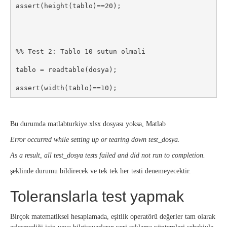
assert(height(tablo)==20);

%% Test 2: Tablo 10 sutun olmali

tablo = readtable(dosya);

assert(width(tablo)==10);
Bu durumda matlabturkiye.xlsx dosyası yoksa, Matlab
Error occurred while setting up or tearing down test_dosya.
As a result, all test_dosya tests failed and did not run to completion.
şeklinde durumu bildirecek ve tek tek her testi denemeyecektir.
Toleranslarla test yapmak
Birçok matematiksel hesaplamada, eşitlik operatörü değerler tam olarak