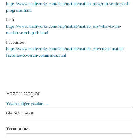
https://www.mathworks.com/help/matlab/matlab_prog/run-sections-of-
programs.html
Path:
https://www.mathworks.com/help/matlab/matlab_env/what-is-the-
matlab-search-path.html
Favourites:
https://www.mathworks.com/help/matlab/matlab_env/create-matlab-
favorites-to-rerun-commands.html
Yazar: Caglar
Yazarın diğer yazıları
→
BIR YANIT YAZIN
Yorumunuz