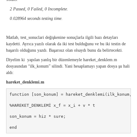
2 Passed, 0 Failed, 0 Incomplete.
0.028964 seconds testing time.
Matlab, test_sonuclari değişkenine sonuçlarla ilgili bazı detayları
kaydetti. Ayrıca yazılı olarak da iki test bulduğunu ve bu iki testin de
başarılı olduğunu yazdı. Başarısız olan olsaydı bunu da belirtecekti.
Diyelim ki yapılan yanlış bir düzenlemeyle hareket_denklem.m
dosyasından “ilk_konum” silindi. Yani hesaplamayı yapan dosya şu hali
aldı:
hareket_denklemi.m
function [son_konum] = hareket_denklemi(ilk_konum, hi
%HAREKET_DENKLEMİ x_f = x_i + v * t

son_konum = hiz * sure;

end