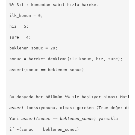
%% Sifir konumdan sabit hizla hareket

ilk_konum = 0;

hiz = 5;

sure = 4;

beklenen_sonuc = 20;

sonuc = hareket_denklemi(ilk_konum, hiz, sure);

assert(sonuc == beklenen_sonuc)

Bu dosyada her bölümün %% ile başlıyor olması Matlab
assert
 fonksiyonuna, olması gereken (True değer dönd
Yani 
assert(sonuc == beklenen_sonuc) 
yazmakla

if ~(sonuc == beklenen_sonuc)
