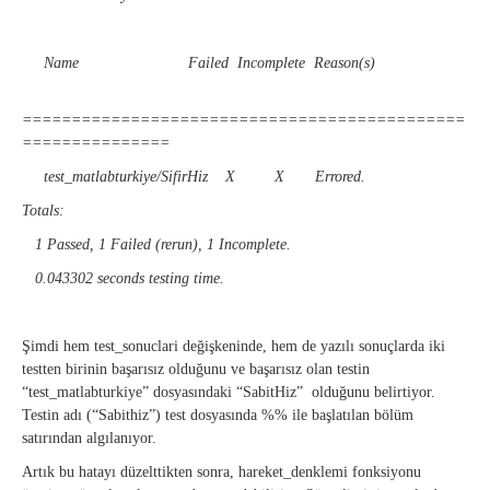
Name Failed Incomplete Reason(s)
=============================================
===============
test_matlabturkiye/SifirHiz X X Errored.
Totals:
1 Passed, 1 Failed (rerun), 1 Incomplete.
0.043302 seconds testing time.
Şimdi hem test_sonuclari değişkeninde, hem de yazılı sonuçlarda iki
testten birinin başarısız olduğunu ve başarısız olan testin
“test_matlabturkiye” dosyasındaki “SabitHiz” olduğunu belirtiyor.
Testin adı (“Sabithiz”) test dosyasında %% ile başlatılan bölüm
satırından algılanıyor.
Artık bu hatayı düzelttikten sonra, hareket_denklemi fonksiyonu