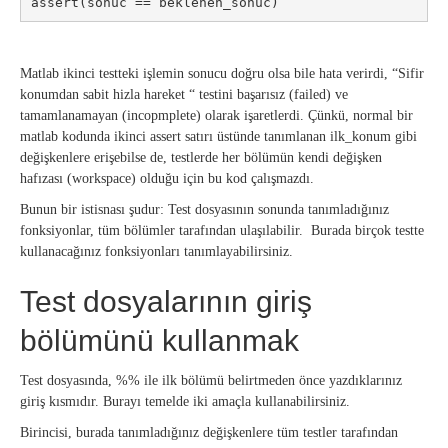
assert(sonuc == beklenen_sonuc)
Matlab ikinci testteki işlemin sonucu doğru olsa bile hata verirdi, “Sifir
konumdan sabit hizla hareket “ testini başarısız (failed) ve
tamamlanamayan (incopmplete) olarak işaretlerdi. Çünkü, normal bir
matlab kodunda ikinci assert satırı üstünde tanımlanan ilk_konum gibi
değişkenlere erişebilse de, testlerde her bölümün kendi değişken
hafızası (workspace) olduğu için bu kod çalışmazdı.
Bunun bir istisnası şudur: Test dosyasının sonunda tanımladığınız
fonksiyonlar, tüm bölümler tarafından ulaşılabilir. Burada birçok testte
kullanacağınız fonksiyonları tanımlayabilirsiniz.
Test dosyalarının giriş
bölümünü kullanmak
Test dosyasında, %% ile ilk bölümü belirtmeden önce yazdıklarınız
giriş kısmıdır. Burayı temelde iki amaçla kullanabilirsiniz.
Birincisi, burada tanımladığınız değişkenlere tüm testler tarafından