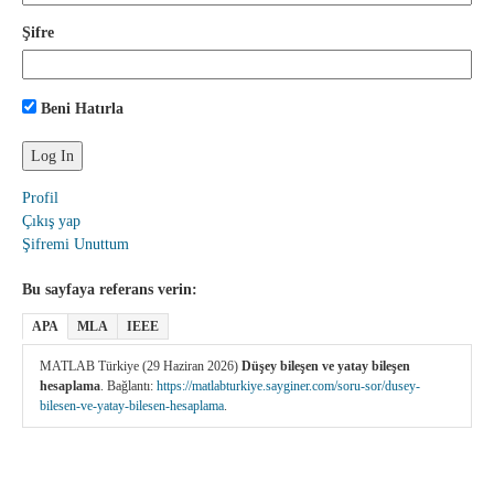
Şifre
Beni Hatırla
Profil
Çıkış yap
Şifremi Unuttum
Bu sayfaya referans verin:
APA
MLA
IEEE
MATLAB Türkiye (29 Haziran 2026)
Düşey bileşen ve yatay bileşen
hesaplama
. Bağlantı:
https://matlabturkiye.sayginer.com/soru-sor/dusey-
bilesen-ve-yatay-bilesen-hesaplama
.