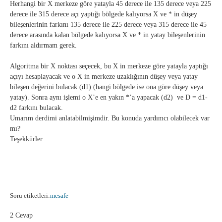
Herhangi bir X merkeze göre yatayla 45 derece ile 135 derece veya 225
derece ile 315 derece açı yaptığı bölgede kalıyorsa X ve * in düşey
bileşenlerinin farkını 135 derece ile 225 derece veya 315 derece ile 45
derece arasında kalan bölgede kalıyorsa X ve * in yatay bileşenlerinin
farkını aldırmam gerek.
Algoritma bir X noktası seçecek, bu X in merkeze göre yatayla yaptığı
açıyı hesaplayacak ve o X in merkeze uzaklığının düşey veya yatay
bileşen değerini bulacak (d1) (hangi bölgede ise ona göre düşey veya
yatay). Sonra aynı işlemi o X’e en yakın *’a yapacak (d2) ve D = d1-
d2 farkını bulacak.
Umarım derdimi anlatabilmişimdir. Bu konuda yardımcı olabilecek var
mı?
Teşekkürler
Soru etiketleri:
mesafe
2 Cevap