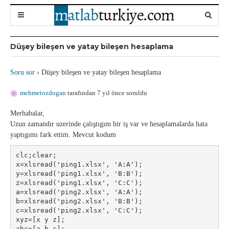
Düşey bileşen ve yatay bileşen hesaplama
Soru sor
›
Düşey bileşen ve yatay bileşen hesaplama
mehmetozdogan
tarafından 7 yıl önce soruldu
Merhabalar,
Uzun zamandır uzerinde çalıştıgım bir iş var ve hesaplamalarda hata
yaptıgımı fark ettim. Mevcut kodum
clc;clear;
x=xlsread('ping1.xlsx', 'A:A');
y=xlsread('ping1.xlsx', 'B:B');
z=xlsread('ping1.xlsx', 'C:C');
a=xlsread('ping2.xlsx', 'A:A');
b=xlsread('ping2.xlsx', 'B:B');
c=xlsread('ping2.xlsx', 'C:C');
xyz=[x y z];
abc=[a b c];