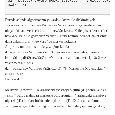
d2 = pdist2(newVar5,newVar2(idx5,:)); % distance(s) 
D=d2 - d1
Burada aslında algoritmanın yukardaki kısmı ile ilişkimiz yok
yukarıdaki kısımdan newVar ve newVar2 olarak x,y,z verilerinden
oluşan iki tane veri seti ürettim. newVar kesitte X ile gösterilen veriler
newVar2 ise * ile gösterilen veriler. Ekteki resimle beraber bakarsanız
daha anlamlı olur. (newVar5 ‘de merkez noktası)
Algoritmanın son kısmında yazdığım kodda.
d1 = pdist2(newVar5,newVar); % merkez ile x arasındaki mesafe
[~,idx5] = pdist2(newVar2,newVar,’euclidean’,’smallest’,1); % X e en
yakın *2A ait indis
d2 = pdist2(newVar5,newVar2(idx5,:)); % Merkez ile X’e enyakın *
arası mesafe
D=d2 – d1
Merkezle (newVar5), X arasındaki mesafeyi ölçtüm (d1) sonra X’e en
yakın * bulup ardından merkezle buldurduğum * arasındaki mesafeyi
ölçerek (d2) bunları birbirinden çıkarttım (D=d2-d1) ancak bunun
yaptıgım iş için hatalı olduğunu farkettim. Aslında yapmam gereken,