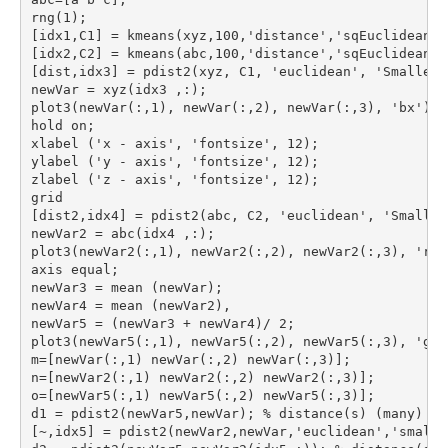
rng(1);
[idx1,C1] = kmeans(xyz,100,'distance','sqEuclidean',
[idx2,C2] = kmeans(abc,100,'distance','sqEuclidean',
[dist,idx3] = pdist2(xyz, C1, 'euclidean', 'Smallest
newVar = xyz(idx3 ,:);
plot3(newVar(:,1), newVar(:,2), newVar(:,3), 'bx');
hold on;
xlabel ('x - axis', 'fontsize', 12);
ylabel ('y - axis', 'fontsize', 12);
zlabel ('z - axis', 'fontsize', 12);
grid
[dist2,idx4] = pdist2(abc, C2, 'euclidean', 'Smalles
newVar2 = abc(idx4 ,:);
plot3(newVar2(:,1), newVar2(:,2), newVar2(:,3), 'r*'
axis equal;
newVar3 = mean (newVar);
newVar4 = mean (newVar2),
newVar5 = (newVar3 + newVar4)/ 2;
plot3(newVar5(:,1), newVar5(:,2), newVar5(:,3), 'go'
m=[newVar(:,1) newVar(:,2) newVar(:,3)];
n=[newVar2(:,1) newVar2(:,2) newVar2(:,3)];
o=[newVar5(:,1) newVar5(:,2) newVar5(:,3)];
d1 = pdist2(newVar5,newVar); % distance(s) (many) be
[~,idx5] = pdist2(newVar2,newVar,'euclidean','smalle