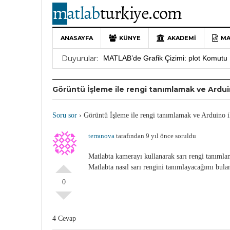
ANASAYFA
KÜNYE
AKADEMI
MA
10 Yıllık Bir Yolculuğun Sonu: MATLAB
Duyurular:
MATLAB’de Grafik Çizimi: plot Komutu 
Yararlı YouTube Kanalları
19 Ocak 202
Görüntü İşleme ile rengi tanımlamak ve Ardui
MATLAB Türkiye Live Editor Kullanım 
MATLAB Nasıl Öğrenilir?
27 Mayıs 202
Soru sor
›
Görüntü İşleme ile rengi tanımlamak ve Arduino i
terranova
tarafından 9 yıl önce soruldu
Matlabta kamerayı kullanarak sarı rengi tanıml
Matlabta nasıl sarı rengini tanımlayacağımı bul
0
4 Cevap