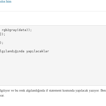
olor.htm
 rgb2gray(data));

);

;

lgılandığında yapılacaklar

lgılıyor ve bu renk algılandığında if statement kısmında yapılacak yazıyor. Be
var.