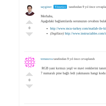
sayginer
Yönetici
tarafından 9 yıl önce cevapl
Merhaba,
Aşağıdaki bağlantılarda sorunuzun cevabını bulabil
0
http://www.mcu-turkey.com/matlab-ile-ki
(Ingilizce)
http://www.instructables.com
terranova
tarafından 9 yıl önce cevaplandı
RGB yani kırmızı yeşil ve mavi renklerini tanı
7 numaralı pine bağlı ledi yakmasını hangi kodu 
0