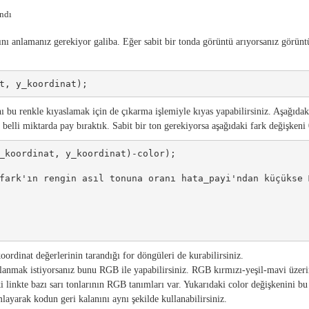
andı
ı anlamanız gerekiyor galiba. Eğer sabit bir tonda görüntü arıyorsanız görün
t, y_koordinat);
nı bu renkle kıyaslamak için de çıkarma işlemiyle kıyas yapabilirsiniz. Aşağıda
belli miktarda pay bıraktık. Sabit bir ton gerekiyorsa aşağıdaki fark değişkeni 
_koordinat, y_koordinat)-color);

fark'ın rengin asıl tonuna oranı hata_payi'ndan küçükse 
rdinat değerlerinin tarandığı for döngüleri de kurabilirsiniz.
lanmak istiyorsanız bunu RGB ile yapabilirsiniz. RGB kırmızı-yeşil-mavi üzer
 linkte bazı sarı tonlarının RGB tanımları var. Yukarıdaki color değişkenini bu 
layarak kodun geri kalanını aynı şekilde kullanabilirsiniz.