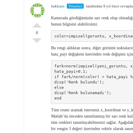
hakkans
Yönetici
tarafından 9 yıl önce cevapl
Kamerada gördüğünüzün sarı renk olup olmadığın
bunun bilgisini alabilirsiniz.
0
color=impixel(goruntu, x_koordina
Bu rengi aldıktan sonra, diğer görüntü noktaları
hata_payi değişkeni üzerinden renk değişimi için 
fark=norm(impixel(yeni_goruntu, x
hata_payi=0.1;

if fark/norm(color) < hata_payi %
disp('Renk bulundu');

else

disp('Renk bulunamadı');

end
Tüm resmi aramak isterseniz x_koordinat ve y_koo
Matlab’da önceden tanımlanmış bir sarı renk kul
tüm renkleri tanımlayabilmenizi sağlar. Aşağıdaki
bir rengin 3 değeri üzerinden vektör olarak tanım