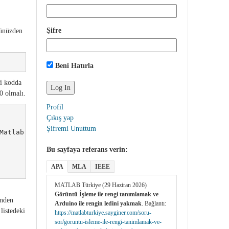
Şifre
tünüzden
Beni Hatırla
ki kodda
0 olmalı.
Profil
Çıkış yap
Şifremi Unuttum
Matlab'a 'Renk bulundu' yazdırılıyor.

Bu sayfaya referans verin:
APA
MLA
IEEE
MATLAB Türkiye (29 Haziran 2026)
Görüntü İşleme ile rengi tanımlamak ve
inden
Arduino ile rengin ledini yakmak
. Bağlantı:
listedeki
https://matlabturkiye.sayginer.com/soru-
sor/goruntu-isleme-ile-rengi-tanimlamak-ve-