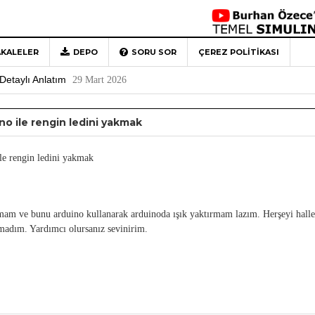
KALELER
DEPO
SORU SOR
ÇEREZ POLITIKASI
 Türkiye’ye Veda
4 Mayıs 2026
Detaylı Anlatım
29 Mart 2026
1
no ile rengin ledini yakmak
Rehberi
4 Aralık 2020
0
le rengin ledini yakmak
amam ve bunu arduino kullanarak arduinoda ışık yaktırmam lazım. Herşeyi hall
amadım. Yardımcı olursanız sevinirim.