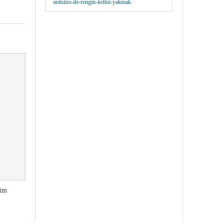
arduino-ile-rengin-ledini-yakmak
.
nim