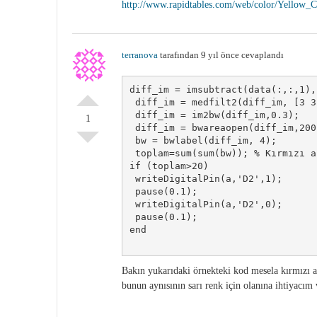
http://www.rapidtables.com/web/color/Yellow_C
terranova
tarafından 9 yıl önce cevaplandı
diff_im = imsubtract(data(:,:,1),
 diff_im = medfilt2(diff_im, [3 3]
 diff_im = im2bw(diff_im,0.3);

1
 diff_im = bwareaopen(diff_im,200)
 bw = bwlabel(diff_im, 4);

 toplam=sum(sum(bw)); % Kırmızı a
if (toplam>20)

 writeDigitalPin(a,'D2',1);

 pause(0.1);

 writeDigitalPin(a,'D2',0);

 pause(0.1);

end

Bakın yukarıdaki örnekteki kod mesela kırmızı a
bunun aynısının sarı renk için olanına ihtiyacım 