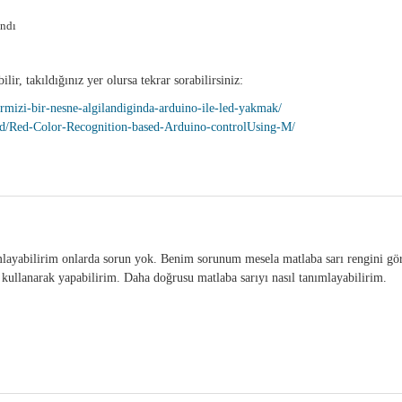
andı
ir, takıldığınız yer olursa tekrar sorabilirsiniz:
rmizi-bir-nesne-algilandiginda-arduino-ile-led-yakmak/
/id/Red-Color-Recognition-based-Arduino-controlUsing-M/
mlayabilirim onlarda sorun yok. Benim sorunum mesela matlaba sarı rengini g
kullanarak yapabilirim. Daha doğrusu matlaba sarıyı nasıl tanımlayabilirim.