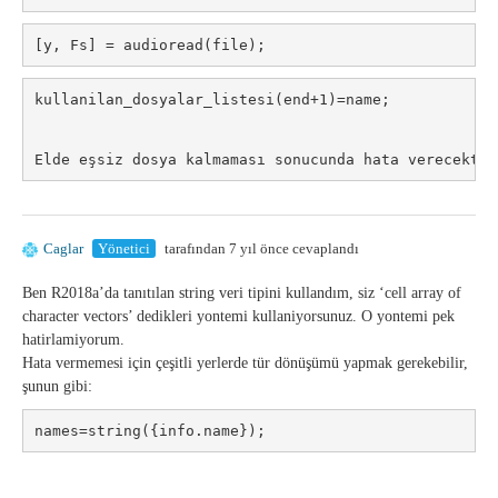
[y, Fs] = audioread(file);
kullanilan_dosyalar_listesi(end+1)=name;
Elde eşsiz dosya kalmaması sonucunda hata verecektir
Caglar
Yönetici
tarafından 7 yıl önce cevaplandı
Ben R2018a’da tanıtılan string veri tipini kullandım, siz ‘cell array of
character vectors’ dedikleri yontemi kullaniyorsunuz. O yontemi pek
hatirlamiyorum.
Hata vermemesi için çeşitli yerlerde tür dönüşümü yapmak gerekebilir,
şunun gibi:
names=string({info.name});