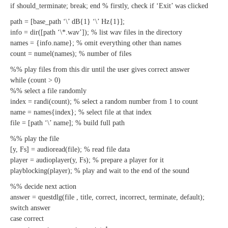
if should_terminate; break; end % firstly, check if ‘Exit’ was clicked
path = [base_path ‘\’ dB{1} ‘\’ Hz{1}];
info = dir([path ‘\*.wav’]); % list wav files in the directory
names = {info.name}; % omit everything other than names
count = numel(names); % number of files
%% play files from this dir until the user gives correct answer
while (count > 0)
%% select a file randomly
index = randi(count); % select a random number from 1 to count
name = names{index}; % select file at that index
file = [path ‘\’ name]; % build full path
%% play the file
[y, Fs] = audioread(file); % read file data
player = audioplayer(y, Fs); % prepare a player for it
playblocking(player); % play and wait to the end of the sound
%% decide next action
answer = questdlg(file , title, correct, incorrect, terminate, default);
switch answer
case correct