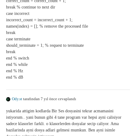
correct_count = correct_count + 1;
break % continue to next dir
case incorrect
incorrect_count = incorrect_count + 1;
names(index) = []; % remove the processed file
break
case terminate
should_terminate = 1; % request to terminate
break
end % switch
end % while
end % Hz
end % dB
Ody.st
tarafından 7 yıl önce cevaplandı
yukarida attigim kodlarda Bir Ses dosyasini tekrar acmamasini
istiyorum.. yani bunun gibi 4 tane program var hepsi ayni calisiyor
sadece klasorler farkli. o klasorlerden dosyalar secip caliyor. Ama
bazilarinda ayni dosya adlari gelmesi mumkun. Ben ayni isimle