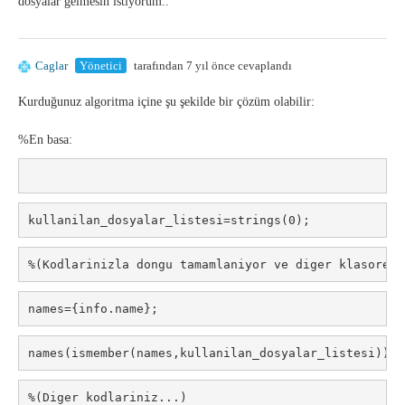
dosyalar gelmesin istiyorum..
Caglar
Yönetici
tarafından 7 yıl önce cevaplandı
Kurduğunuz algoritma içine şu şekilde bir çözüm olabilir:
%En basa:
kullanilan_dosyalar_listesi=strings(0);
%(Kodlarinizla dongu tamamlaniyor ve diger klasore g
names={info.name};
names(ismember(names,kullanilan_dosyalar_listesi))=[
%(Diger kodlariniz...)