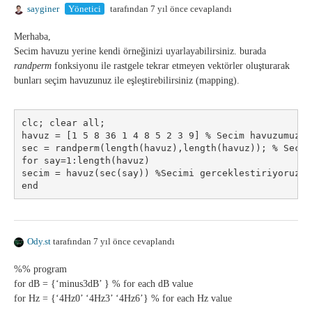
sayginer
Yönetici
tarafından 7 yıl önce cevaplandı
Merhaba,
Secim havuzu yerine kendi örneğinizi uyarlayabilirsiniz. burada
randperm
fonksiyonu ile rastgele tekrar etmeyen vektörler oluşturarak
bunları seçim havuzunuz ile eşleştirebilirsiniz (mapping).
clc; clear all;
havuz = [1 5 8 36 1 4 8 5 2 3 9] % Secim havuzumuz
sec = randperm(length(havuz),length(havuz)); % Secim
for say=1:length(havuz)
secim = havuz(sec(say)) %Secimi gerceklestiriyoruz
end
Ody.st
tarafından 7 yıl önce cevaplandı
%% program
for dB = {‘minus3dB’ } % for each dB value
for Hz = {‘4Hz0’ ‘4Hz3’ ‘4Hz6’} % for each Hz value