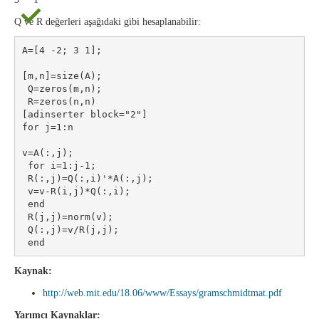
Q ve R değerleri aşağıdaki gibi hesaplanabilir:
A=[4 -2; 3 1];

[m,n]=size(A);

 Q=zeros(m,n);

 R=zeros(n,n)

[adinserter block="2"]

for j=1:n

v=A(:,j);

 for i=1:j-1;

 R(:,j)=Q(:,i)'*A(:,j);

 v=v-R(i,j)*Q(:,i);

 end

 R(j,j)=norm(v);

 Q(:,j)=v/R(j,j);

Kaynak:
http://web.mit.edu/18.06/www/Essays/gramschmidtmat.pdf
Yarımcı Kaynaklar: